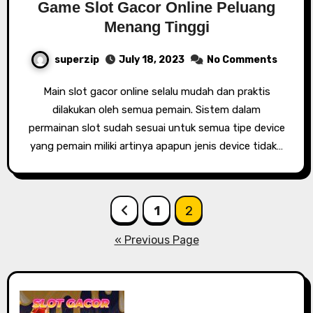
Game Slot Gacor Online Peluang
Menang Tinggi
superzip
July 18, 2023
No Comments
Main slot gacor online selalu mudah dan praktis
dilakukan oleh semua pemain. Sistem dalam
permainan slot sudah sesuai untuk semua tipe device
yang pemain miliki artinya apapun jenis device tidak…
Posts
1
2
pagination
« Previous Page