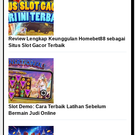
Review Lengkap Keunggulan Homebet88 sebagai
Situs Slot Gacor Terbaik
Slot Demo: Cara Terbaik Latihan Sebelum
Bermain Judi Online