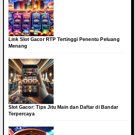
Link Slot Gacor RTP Tertinggi Penentu Peluang
Menang
Slot Gacor: Tips Jitu Main dan Daftar di Bandar
Terpercaya