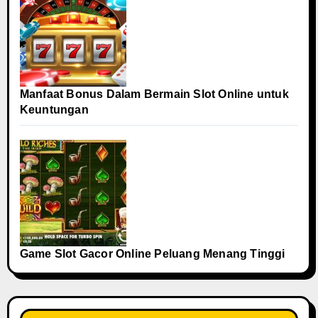
Manfaat Bonus Dalam Bermain Slot Online untuk
Keuntungan
Game Slot Gacor Online Peluang Menang Tinggi