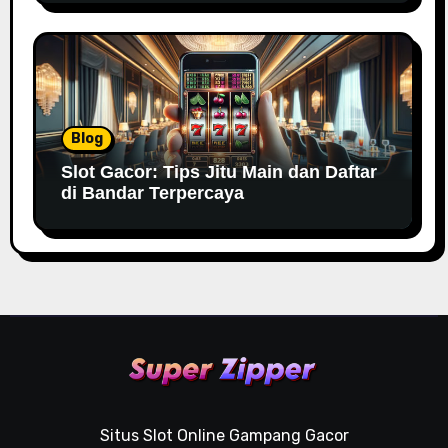
Blog
Slot Gacor: Tips Jitu Main dan Daftar
di Bandar Terpercaya
Situs Slot Online Gampang Gacor