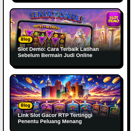
Blog
Slot Demo: Cara Terbaik Latihan
Sebelum Bermain Judi Online
Blog
Link Slot Gacor RTP Tertinggi
Penentu Peluang Menang