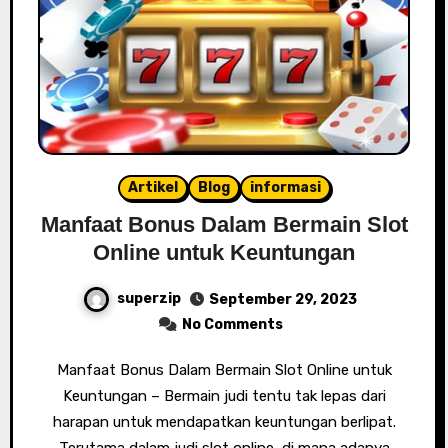
Artikel
Blog
informasi
Manfaat Bonus Dalam Bermain Slot
Online untuk Keuntungan
superzip
September 29, 2023
No Comments
Manfaat Bonus Dalam Bermain Slot Online untuk
Keuntungan – Bermain judi tentu tak lepas dari
harapan untuk mendapatkan keuntungan berlipat.
Terutama dalam judi slot online, di mana adanya