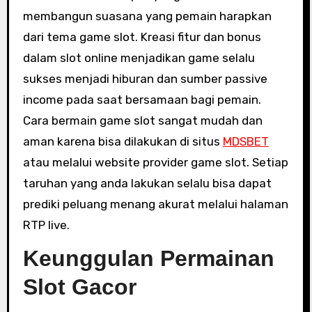
membangun suasana yang pemain harapkan
dari tema game slot. Kreasi fitur dan bonus
dalam slot online menjadikan game selalu
sukses menjadi hiburan dan sumber passive
income pada saat bersamaan bagi pemain.
Cara bermain game slot sangat mudah dan
aman karena bisa dilakukan di situs
MDSBET
atau melalui website provider game slot. Setiap
taruhan yang anda lakukan selalu bisa dapat
prediki peluang menang akurat melalui halaman
RTP live.
Keunggulan Permainan
Slot Gacor