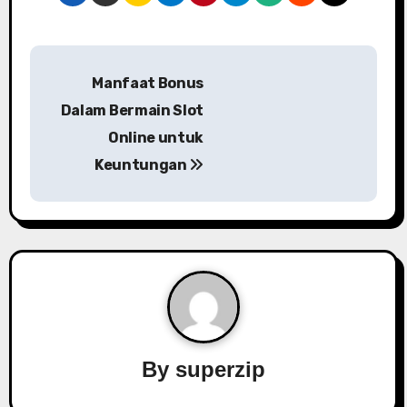
P
Manfaat Bonus
o
Dalam Bermain Slot
s
Online untuk
Keuntungan
t
n
a
v
i
g
By
superzip
a