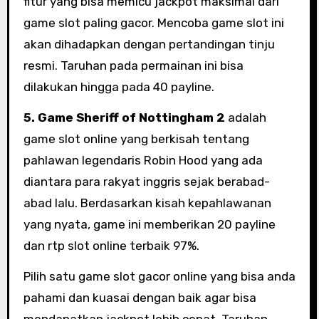
fitur yang bisa memicu jackpot maksimal dari
game slot paling gacor. Mencoba game slot ini
akan dihadapkan dengan pertandingan tinju
resmi. Taruhan pada permainan ini bisa
dilakukan hingga pada 40 payline.
5. Game Sheriff of Nottingham 2
adalah
game slot online yang berkisah tentang
pahlawan legendaris Robin Hood yang ada
diantara para rakyat inggris sejak berabad-
abad lalu. Berdasarkan kisah kepahlawanan
yang nyata, game ini memberikan 20 payline
dan rtp slot online terbaik 97%.
Pilih satu game slot gacor online yang bisa anda
pahami dan kuasai dengan baik agar bisa