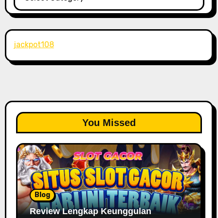
jackpot108
You Missed
Blog
Review Lengkap Keunggulan