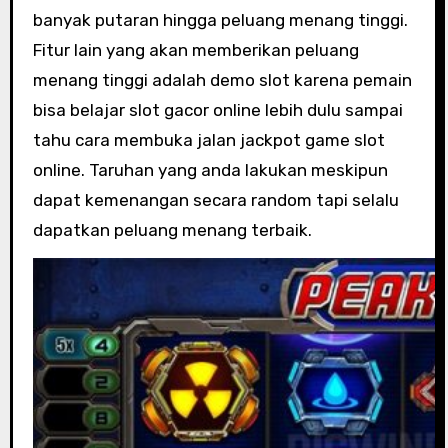
banyak putaran hingga peluang menang tinggi.
Fitur lain yang akan memberikan peluang
menang tinggi adalah demo slot karena pemain
bisa belajar slot gacor online lebih dulu sampai
tahu cara membuka jalan jackpot game slot
online. Taruhan yang anda lakukan meskipun
dapat kemenangan secara random tapi selalu
dapatkan peluang menang terbaik.