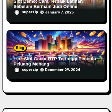
Slot Demo: Cara Terbaik Latihan
Sebelum Bermain Judi Online
superzip
January 7, 2025
Blog
Link Slot Gacor RTP Tertinggi Penentu
Peluang Menang
superzip
December 29, 2024