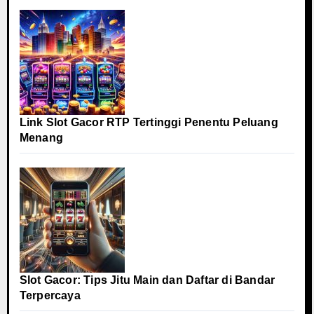
Link Slot Gacor RTP Tertinggi Penentu Peluang
Menang
Slot Gacor: Tips Jitu Main dan Daftar di Bandar
Terpercaya